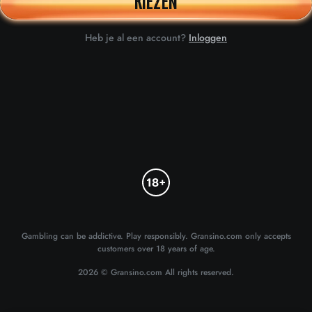
KIEZEN
Heb je al een account?
Inloggen
Gambling can be addictive. Play responsibly. Gransino.com only accepts
customers over 18 years of age.
2026 © Gransino.com All rights reserved.