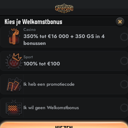
Kies je Welkomstbonus
Casino
350% tot €16 000 + 350 GS in 4
bonussen
Sport
100% tot €100
Ik heb een promotiecode
Ik wil geen Welkomstbonus